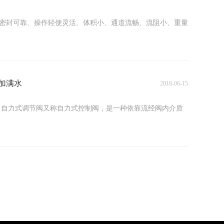
密封可靠、操作轻便灵活、体积小、通道流畅、流阻小、重量
加满水
2018-06-15
 自力式调节阀又称自力式控制阀，是一种依靠流经阀内介质