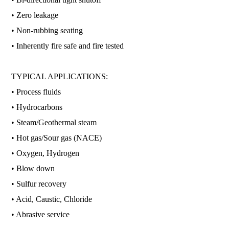
• Zero leakage
• Non-rubbing seating
• Inherently fire safe and fire tested
TYPICAL APPLICATIONS:
• Process fluids
• Hydrocarbons
• Steam/Geothermal steam
• Hot gas/Sour gas (NACE)
• Oxygen, Hydrogen
• Blow down
• Sulfur recovery
• Acid, Caustic, Chloride
• Abrasive service