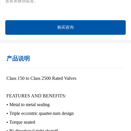
置各类驱动装置。
购买咨询
产品说明
Class 150 to Class 2500 Rated Valves
FEATURES AND BENEFITS:
• Metal to metal sealing
• Triple eccentric quarter-turn design
• Torque seated
• Bi-directional tight shutoff