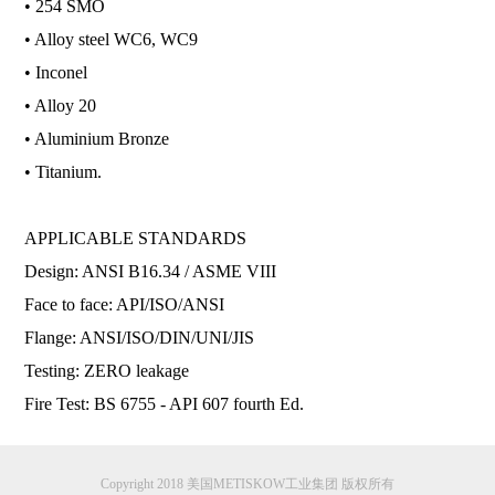
• 254 SMO
• Alloy steel WC6, WC9
• Inconel
• Alloy 20
• Aluminium Bronze
• Titanium.
APPLICABLE STANDARDS
Design: ANSI B16.34 / ASME VIII
Face to face: API/ISO/ANSI
Flange: ANSI/ISO/DIN/UNI/JIS
Testing: ZERO leakage
Fire Test: BS 6755 - API 607 fourth Ed.
Copyright 2018 美国METISKOW工业集团 版权所有