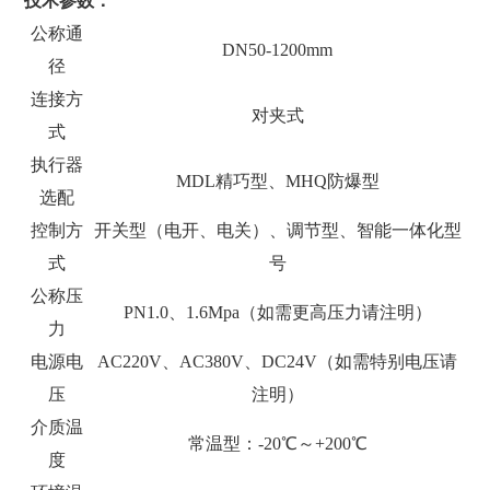
技术参数：
公称通
DN50-1200mm
径
连接方
对夹式
式
执行器
MDL精巧型、MHQ防爆型
选配
控制方
开关型（电开、电关）、调节型、智能一体化型
式
号
公称压
PN1.0、1.6Mpa（如需更高压力请注明）
力
电源电
AC220V、AC380V、DC24V（如需特别电压请
压
注明）
介质温
常温型：-20℃～+200℃
度