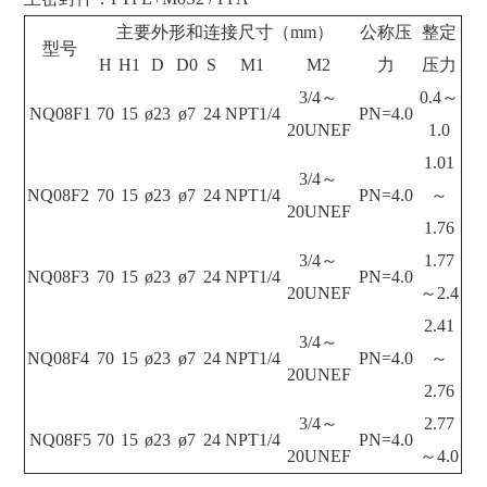
主要外形和连接尺寸（mm）
公称压
整定
型号
H
H1
D
D0
S
M1
M2
力
压力
3/4～
0.4～
NQ08F1
70
15
ø23
ø7
24
NPT1/4
PN=4.0
20UNEF
1.0
1.01
3/4～
NQ08F2
70
15
ø23
ø7
24
NPT1/4
PN=4.0
～
20UNEF
1.76
3/4～
1.77
NQ08F3
70
15
ø23
ø7
24
NPT1/4
PN=4.0
20UNEF
～2.4
2.41
3/4～
NQ08F4
70
15
ø23
ø7
24
NPT1/4
PN=4.0
～
20UNEF
2.76
3/4～
2.77
NQ08F5
70
15
ø23
ø7
24
NPT1/4
PN=4.0
20UNEF
～4.0